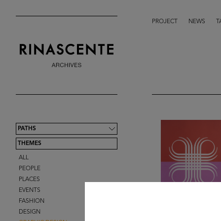
PROJECT
NEWS
T
PATHS
THEMES
ALL
PEOPLE
PLACES
EVENTS
FASHION
DESIGN