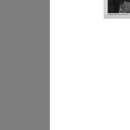
Studio grafico, stoffa da
rivestime...
1977
Offerta la Rinascente pe
biciclett...
1992