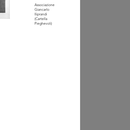
Associazione
untamento al Settimo
Giancarlo
no
Iliprandi
90]
(Cartella
Pieghevoli)
. la Rinascente
998