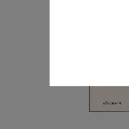
La Rinascente per la citt
Palermo
2001