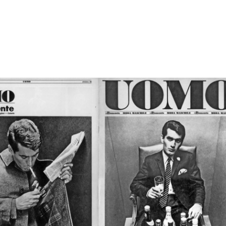
te-
I giochi di Natale
[Fotografia per i sacchetti
Man
[1965 - 1974]
Upim]
13/
[1965 - 1975]