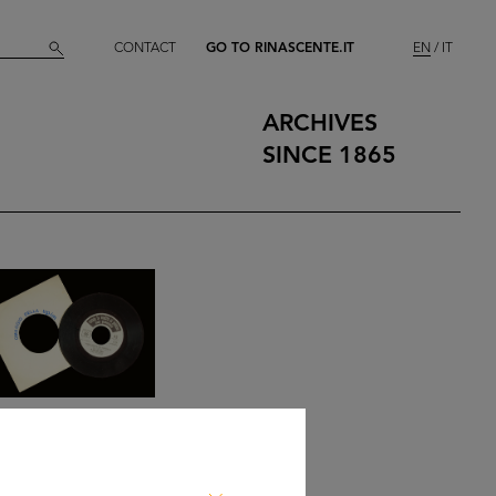
CONTACT
GO TO RINASCENTE.IT
EN
IT
ARCHIVES
SINCE 1865