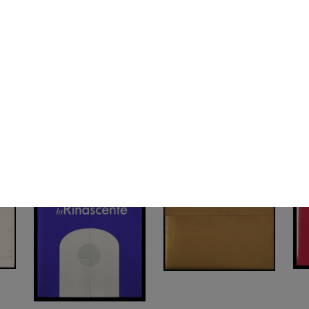
à di
Bergamo apre alla
Cambia con la Rinascente.
Rin
Rinascente
Collezion...
200
2003
2005