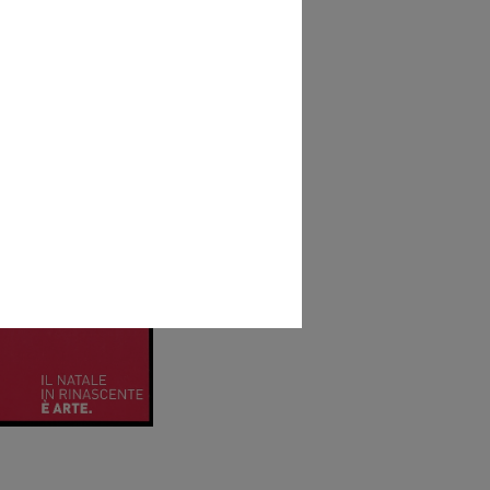
ascente rock-remix party
6