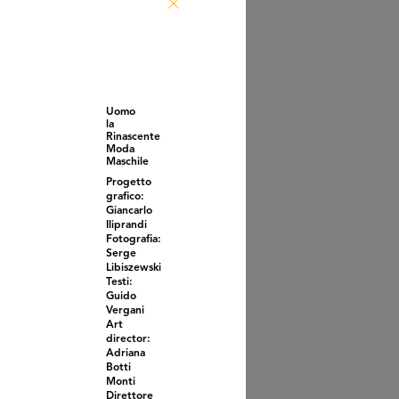
ggio della Upim.
le 45 g...
9 ca.
Uomo
la
Rinascente
Moda
Maschile
Progetto
grafico:
Giancarlo
Iliprandi
Fotografia:
Serge
Libiszewski
ola
Testi:
7 - 1971
Guido
Vergani
Art
director:
Adriana
Botti
Monti
Direttore