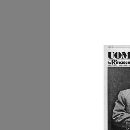
Cronache della Rinascen
Upim
1973