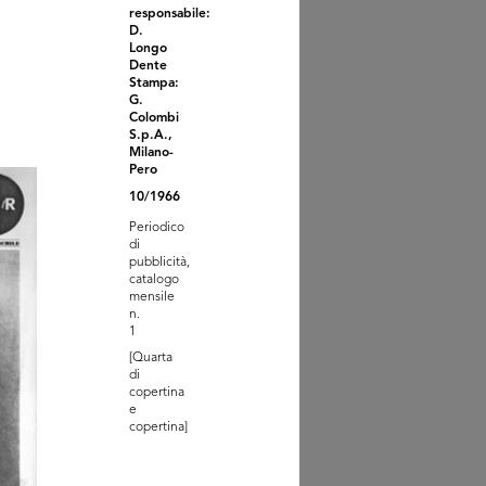
responsabile:
D.
Longo
Dente
Stampa:
G.
Colombi
S.p.A.,
Milano-
Pero
ifestazione Africa 1976
10/1966
10/1976
Periodico
di
pubblicità,
catalogo
mensile
n.
1
[Quarta
di
copertina
e
copertina]