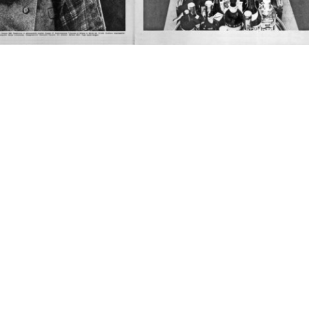
La Rinascente sede di Roma
Invito all'inaugurazione de
App
piazza C...
la Rina...
Pia
1985
1987
[19
r
la Rinascente, le collezioni
la Rinascente, Natale '95
C’è
uomo a...
1995
1995
2/1