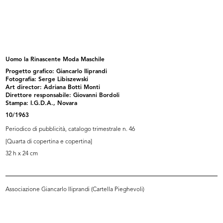
Un bellissimo Natale, che pensa a
[Vetrina dedicata alla Settimana
t...
de...
1953
1953
Uomo la Rinascente Moda Maschile
Progetto grafico: Giancarlo Iliprandi
Fotografia: Serge Libiszewski
Art director: Adriana Botti Monti
Direttore responsabile: Giovanni Bordoli
Stampa: I.G.D.A., Novara
10/1963
Periodico di pubblicità, catalogo trimestrale n. 46
[Quarta di copertina e copertina]
32 h x 24 cm
[Presentazione delle confezioni Ell...
Il Natale delle Cronache
4/1954
12/1954
Associazione Giancarlo Iliprandi (Cartella Pieghevoli)