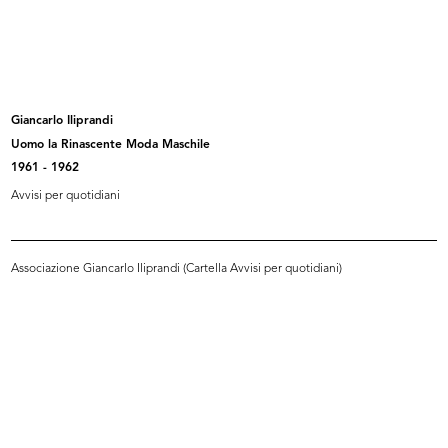
Studio grafico, stoffa da rivestime...
La Rinascente sede di Roma piazza
1977
C...
1985
Giancarlo Iliprandi
Uomo la Rinascente Moda Maschile
1961 - 1962
Avvisi per quotidiani
Associazione Giancarlo Iliprandi (Cartella Avvisi per quotidiani)
Invito all'inaugurazione de la Rina...
Appuntamento al Settimo Piano
1987
[1990]