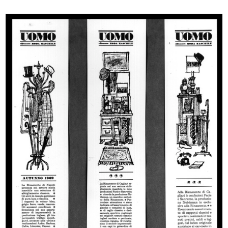
Ski '70 '71
Inverno passione mia
1970
1970