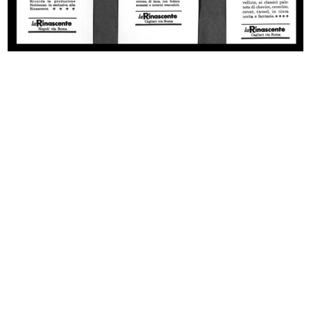
Ski '70 '71
Scuola
1970
1967 - 1971
Cronache della Rinascente-Upim
I giochi di Natale
1973
[1965 - 1974]