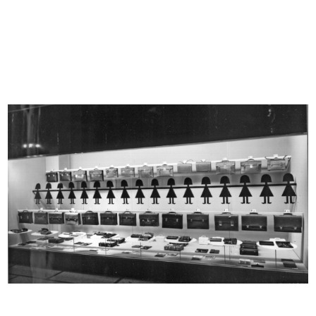
Ski '70 '71
Inverno passione mia
1970
1970