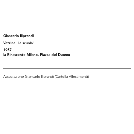
Studio grafico, stoffa da rivestime...
La Rinascente sede di Roma piazza
1977
C...
1985
Giancarlo Iliprandi
Vetrina 'La scuola'
1957
la Rinascente Milano, Piazza del Duomo
Associazione Giancarlo Iliprandi (Cartella Allestimenti)
Invito all'inaugurazione de la Rina...
Appuntamento al Settimo Piano
1987
[1990]