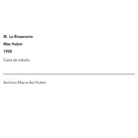
Carta intestata "Upim" con
Propaganda per la sottoscrizione
citazion...
al...
[1934 - 1943]
1946
lR. La Rinascente
Max Huber
1950
Carta da imballo
Archivio Max e Aoi Huber
Una Rinascente più bella per
Trofeo Rinascente
Napoli...
1949
[1948 ca.]