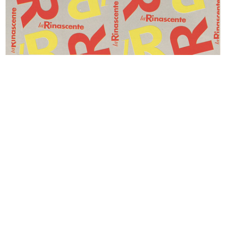
Autarchia. X mostra dei prodotti
XXI anniversario Rinascente.
it...
Invito...
[1935 - 1940]
1940
[Studio a matita su carta di figura...
La moda italiana del Raion e del Fi...
1940 ca.
1940