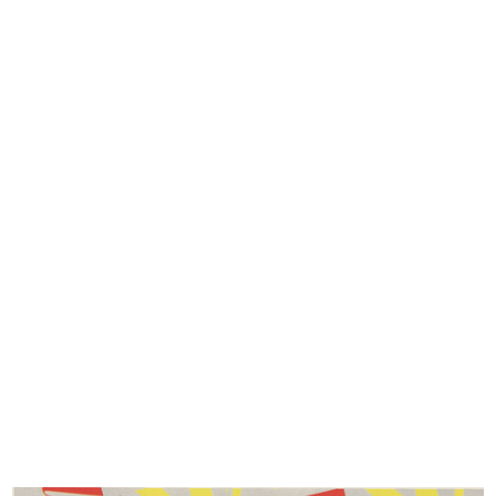
Upim, qualità e prezzo
Cartelloni di Dudovich per 'la Rina...
Autunno ...
7/1938
9/1937
La Rinascente, novità primavera
Moda novità Autunno alla
est...
Rinascente
3/1939
10/1939