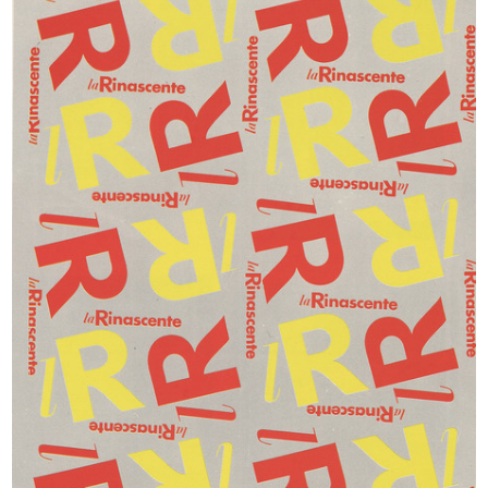
[Studi a matita su carta per
[Schizzo a matita su carta di figur...
manife...
[1930 - 1939]
[1930 - 1939]