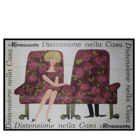
La Rinascente. Articoli per villegg...
[Schizzo a matita su carta per il m...
1923 - 1926
1926