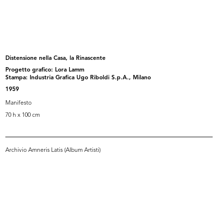
Pubblicità stradale
La Rinascente. Novità di stagione
11/1930
a...
1930
Distensione nella Casa, la Rinascente
Progetto grafico: Lora Lamm
Stampa: Industria Grafica Ugo Riboldi S.p.A., Milano
1959
Manifesto
70 h x 100 cm
Archivio Amneris Latis (Album Artisti)
La Rinasacente
La Rinascente. Vendita speciale
1920 - 1930
art...
1930 ca.