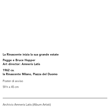
[Modella in posa]
[Fotografia propedeutica per
manife...
La Rinascente inizia la sua grande estate
Pegge e Bruce Hopper
Art director: Amneris Latis
1962 ca.
la Rinascente Milano, Piazza del Duomo
Poster di avviso
59 h x 45 cm
Fotografia propedeutica per
Nostalgia di Moda
Archivio Amneris Latis (Album Artisti)
manifesto