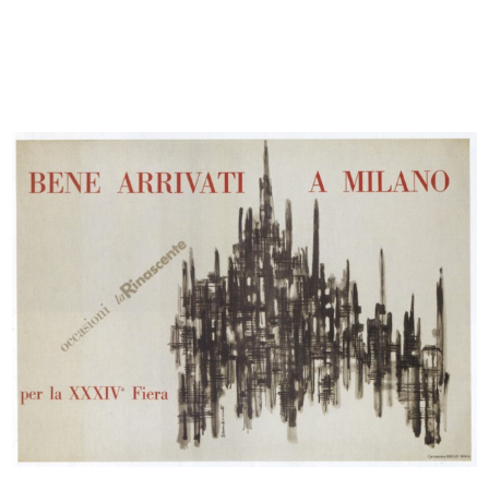
Prova grafica per materiale
[Progetto Mostra Giappone, La
pubblic...
Rinas...
1956 ca.
[1956]