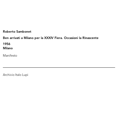
Bene arrivati a Milano
Fiori a Brera
1956
1956
Roberto Sambonet
Ben arrivati a Milano per la XXXIV Fiera. Occasioni la Rinascente
1956
Milano
Manifesto
Archivio Italo Lupi
Il famoso visagista François
Il visagista François e la giornali...
durant...
22/10/1957
22/10/1957