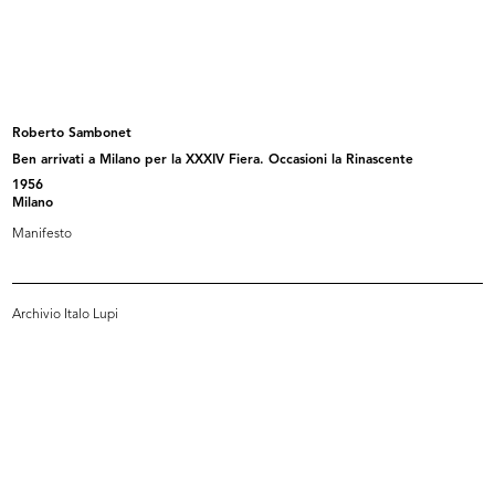
Pubblicità stradale
La Rinascente. Novità di stagione
11/1930
a...
1930
Roberto Sambonet
Ben arrivati a Milano per la XXXIV Fiera. Occasioni la Rinascente
1956
Milano
Manifesto
Archivio Italo Lupi
La Rinasacente
La Rinascente. Vendita speciale
1920 - 1930
art...
1930 ca.