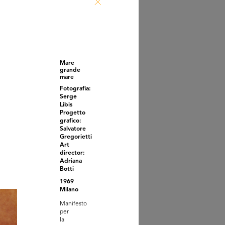
a novità Autunno alla
ascente
1939
Mare
grande
mare
Fotografia:
Serge
Libis
Progetto
grafico:
Salvatore
Gregorietti
Art
director:
 anniversario
Adriana
scente. Invito...
Botti
0
1969
Milano
Manifesto
per
la