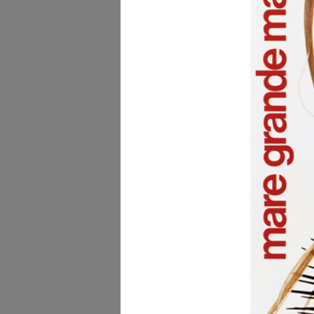
[Studio a matita su carta
figura...
1940 ca.