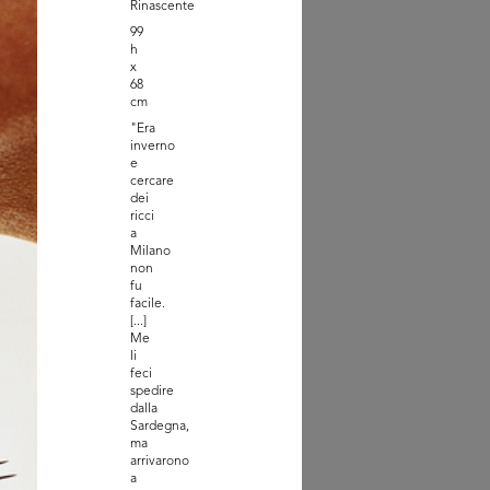
Rinascente
99
h
x
68
cm
"Era
inverno
e
cercare
XXV Annuale della
dei
ascente
ricci
2
a
Milano
non
fu
facile.
[...]
Me
li
feci
spedire
dalla
Sardegna,
ma
arrivarono
a