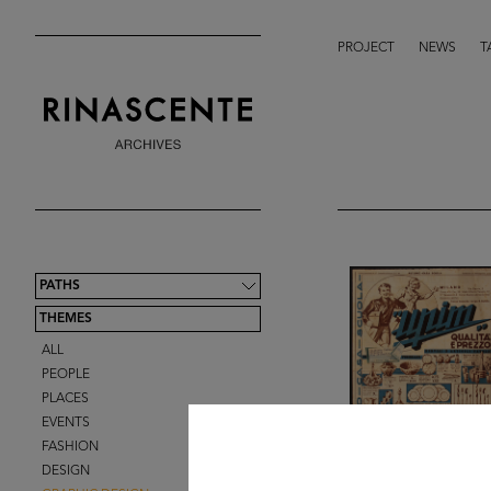
PROJECT
NEWS
T
PATHS
THEMES
ALL
PEOPLE
PLACES
EVENTS
FASHION
DESIGN