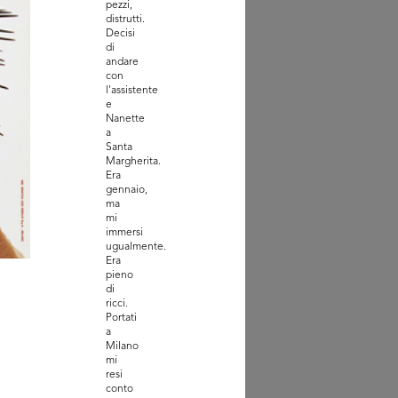
pezzi,
distrutti.
feo Rinascente
Decisi
9
di
andare
con
l'assistente
e
Nanette
a
Santa
Margherita.
Era
gennaio,
ma
mi
immersi
ugualmente.
Era
pieno
di
ricci.
0
Portati
a
Milano
mi
resi
conto