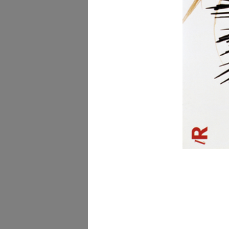
Carta intestata "Upim" 
citazion...
[1934 - 1943]
All'Upim tutto per la sc
[1940 - 1949]