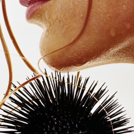
 di
La moda italiana del Raion e
La Famiglia Rinascente-Upim
Il 
del Fi...
2/1941
Rin
1940
194