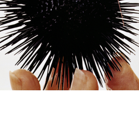
con
Propaganda per la
Una Rinascente più bella
Tro
sottoscrizione al...
per Napoli...
194
1946
[1948 ca.]
uola
[Schizzo a matita su carta
Marcello Dudovich nel suo
lR
con stud...
studio. I...
195
[1940 - 1949]
1950