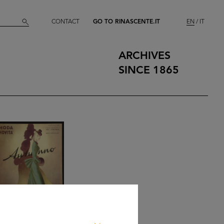
CONTACT
GO TO RINASCENTE.IT
EN
IT
ARCHIVES
SINCE 1865