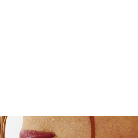
Cartelloni di Dudovich per
La Rinascente, novità
Mod
'la Rina...
primavera est...
Rin
7/1938
3/1939
10/
per
[Schizzo a matita su carta di
Autarchia. X mostra dei
XXI
figur...
prodotti it...
Rina
[1930 - 1939]
[1935 - 1940]
194