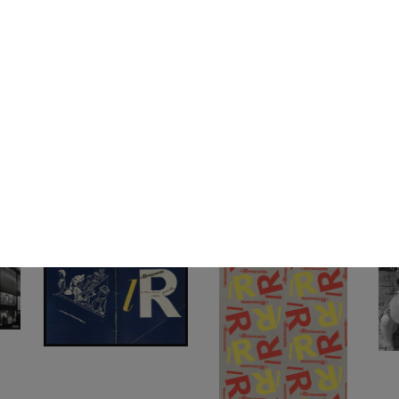
. A
Magazzini Upim
Acquisto ad occhi chiusi a
Rin
1950
La Rinas...
195
1950