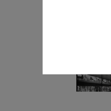
Acquisto ad occhi chiusi
la Rina...
[1948 - 1950]