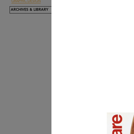
GRAPHIC DESIGN
Upim, qualità e prezzo
Autunno ...
ARCHIVES & LIBRARY
9/1937
[Studi a matita su carta 
manife...
[1930 - 1939]