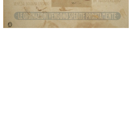
Raion 1952, il tessile del 20° secolo
Strenne giocattoli. la Rinascente
1952
1952
Primavera 1953
Cartellone pubblicitario de la Rina...
3/1953
25/6/1953