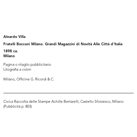
Un bellissimo Natale, che pensa a
[Vetrina dedicata alla Settimana
t...
de...
1953
1953
Aleardo Villa
Fratelli Bocconi Milano. Grandi Magazzini di Novità Alle Città d'Italia
1898 ca.
Milano
Pagina o ritaglio pubblicitario
Litografia a colori
Milano, Officine G. Ricordi & C.
[Presentazione delle confezioni Ell...
Il Natale delle Cronache
4/1954
12/1954
Civica Raccolta delle Stampe Achille Bertarelli, Castello Sforzesco, Milano
(Pubblicità p. 803)