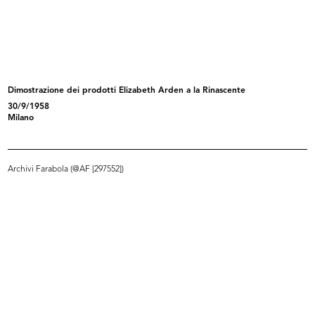
Uomo la Rinascente Moda Maschile
Uomo la Rinascente Moda maschile
10/1961
10/1961
Dimostrazione dei prodotti Elizabeth Arden a la Rinascente
30/9/1958
Milano
Archivi Farabola (@AF [297552])
Incontri in Europa
Moda primavera la Rinascente
1961
1962