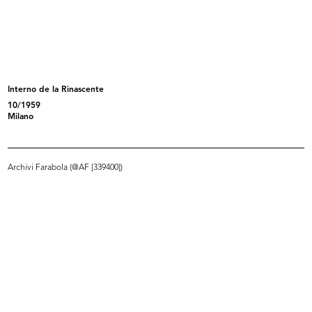
Inverno luminoso moda aggressiva
Vetrina de la Rinascente
1966
1966
1966
Interno de la Rinascente
10/1959
Milano
Archivi Farabola (@AF [339400])
Vetrina de la Rinascente
Vetrina de la Rinascente
1966
1966