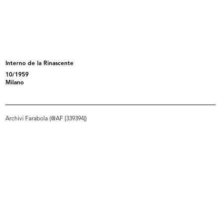
Inverno luminoso moda aggressiva
Vetrina de la Rinascente
1966
1966
1966
Interno de la Rinascente
10/1959
Milano
Archivi Farabola (@AF [339394])
Vetrina de la Rinascente
Vetrina de la Rinascente
1966
1966