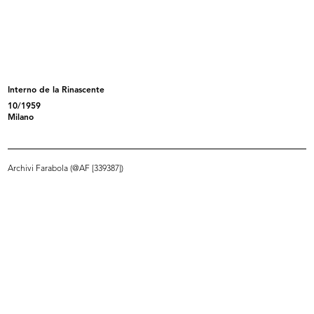
Inverno luminoso moda aggressiva
Vetrina de la Rinascente
1966
1966
1966
Interno de la Rinascente
10/1959
Milano
Archivi Farabola (@AF [339387])
Vetrina de la Rinascente
Vetrina de la Rinascente
1966
1966