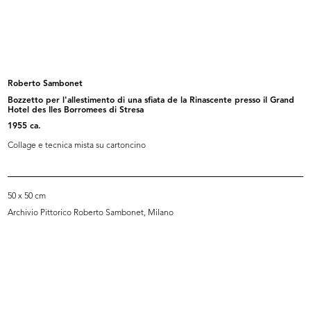
L'inverno consiglia
Piccole danzatrici del Teatro alla ...
1952
16/3/1953
Roberto Sambonet
Bozzetto per l'allestimento di una sfiata de la Rinascente presso il Grand
Hotel des Iles Borromees di Stresa
1955 ca.
Collage e tecnica mista su cartoncino
50 x 50 cm
Archivio Pittorico Roberto Sambonet, Milano
Sfilata di primavera con modelli El...
Sfilata di primavera con modelli El...
17/3/1953
17/3/1953