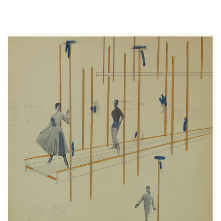
Apertura di stagione. lR
Sfilata di modelli primaverili a la...
1951
24/3/1952