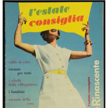
Upim
Commessa nel reparto
Servizio fotografico per p...
abbigliamento ...
1968 ca.
5/6/1969