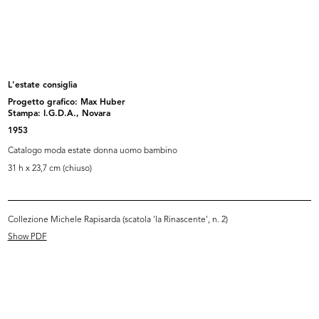
Flash mensile n. 7, Servizio Stile ...
La Rinascente sede di Milano
9/1974
piazza...
[1972 - 1974]
L'estate consiglia
Progetto grafico: Max Huber
Stampa: I.G.D.A., Novara
1953
Catalogo moda estate donna uomo bambino
31 h x 23,7 cm (chiuso)
Collezione Michele Rapisarda (scatola 'la Rinascente', n. 2)
I giochi di Natale
Moda. lR
[1965 - 1974]
[1964 - 1974]
Show PDF