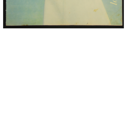
Inserzioni per la manifestazione
Mare grande mare
sp...
1969
7/10/1969
Meno fatica, per favore
Linea Uno. la Rinascente
[1969]
[1969]