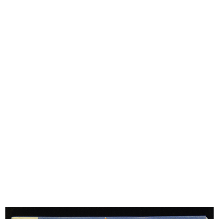
Sfilata di modelli per ragazze de l...
[Vetrina con manichini de la Rinasc...
20/10/1955
1955
Per lo stile d'inverno
Bozzetto per l'allestimento della s...
1955
1955 ca.