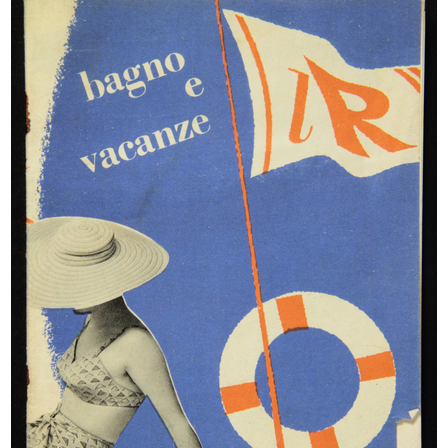
Bozzetto per l'allestimento di una
È un piacere per noi presentarvi
...
la...
1955 ca.
1955