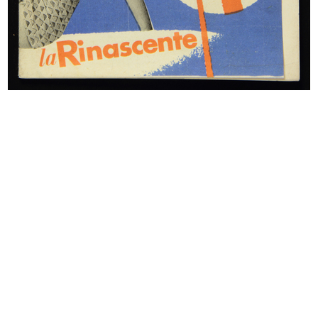
L'estate 1955 consiglia
Bozzetto per l'allestimento della v...
1955
1955 ca.
Bozzetto per l'allestimento di una
Bozzetto per l’allestimento di una
...
...
1955 ca.
1955 ca.