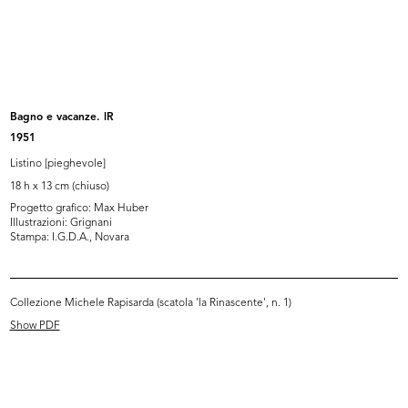
Sfilata per i dipendenti de la Rina...
Sfilata per i dipendenti de la Rina...
28/4/1956
28/4/1956
Bagno e vacanze. lR
1951
Listino [pieghevole]
18 h x 13 cm (chiuso)
Progetto grafico: Max Huber
Illustrazioni: Grignani
Stampa: I.G.D.A., Novara
Manichini con parti di automobili (...
Manichini con parti di automobili (...
1956
1956
Collezione Michele Rapisarda (scatola 'la Rinascente', n. 1)
Show PDF