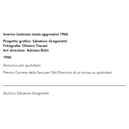
Alla Rinascente le novità primaverili
La Rinascente, Milano Piazza Duomo
3/1940
10/1940
Inverno luminoso moda aggressiva 1966
Progetto grafico: Salvatore Gregorietti
Fotografia: Oliviero Toscani
Art direction: Adriana Botti
1966
Annuncio per quotidiani
Premio Corriere della Sera per l'Art Direction di un avviso su quotidiani
Alla Rinascente
[Studio per illustrazioni di moda f...
Archivio Salvatore Gregorietti
3/1941
[1937 - 1941]