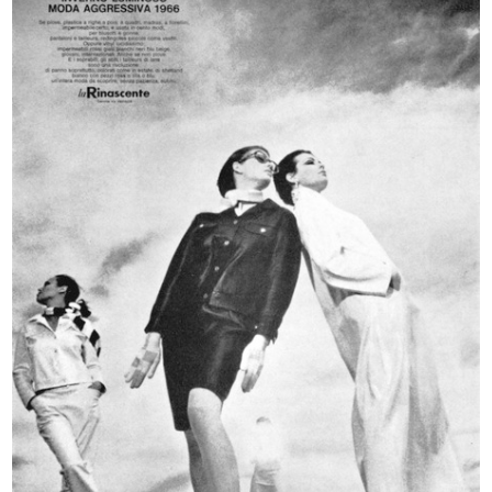
Lana "Polo" Super Zephir, tipo
Stagione balneare 1936.
spec...
I costu...
[1930 - 1935]
1936