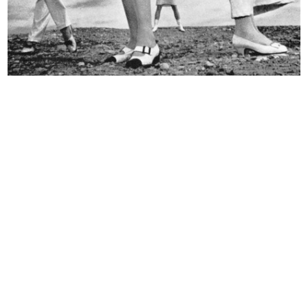
Non dimenticate... Per la spiaggia
La Rinascente. Novità d'autunno
...
6/10/1938
5/1937
La Rinascente, novità primavera
Moda novità Autunno alla
est...
Rinascente
3/1939
10/1939