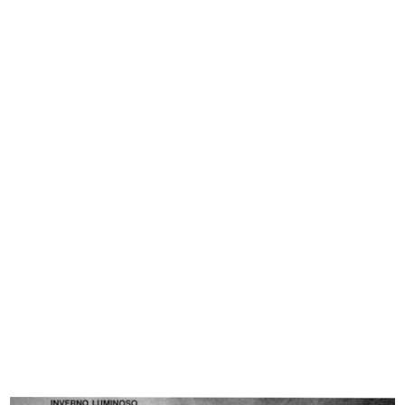
Rinascente, fioritura di novità
Rinascente. Novità di stagione
29/3/1934
25/3/1935
[Fotocolor dello schizzo
La Rinascente. Novità autunnali
preparator...
1935
1935