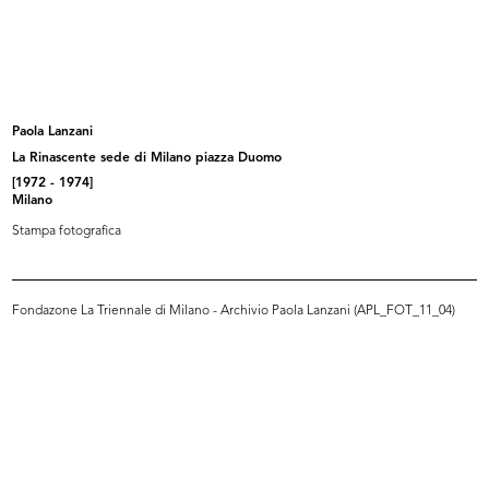
Inverno luminoso moda aggressiva
Vetrina de la Rinascente
1966
1966
1966
Paola Lanzani
La Rinascente sede di Milano piazza Duomo
[1972 - 1974]
Milano
Stampa fotografica
Fondazone La Triennale di Milano - Archivio Paola Lanzani (APL_FOT_11_04)
Vetrina de la Rinascente
Vetrina de la Rinascente
1966
1966