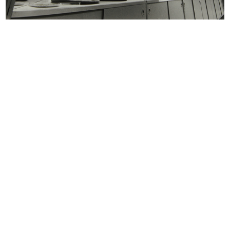
Uomo la Rinascente Moda Maschile
Uomo la Rinascente Moda Maschile
10/1966
11/1966
Acquisti nel reparto articoli inver...
Uomo la Rinascente Moda Maschile
20/12/1966
12/1966