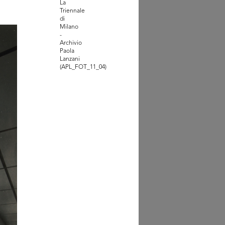
La
Triennale
di
Milano
-
Archivio
Paola
Lanzani
(APL_FOT_11_04)
ata per i dipendenti de
ina...
4/1956