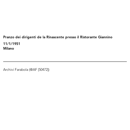
Inaugurazione della II edizione
Inaugurazione della II edizione
del...
del...
24/9/1955
24/9/1955
Pranzo dei dirigenti de la Rinascente presso il Ristorante Giannino
11/1/1951
Milano
Archivi Farabola (@AF [50472])
Premiazione Compasso d’Oro al
Inaugurazione del magazzino Upim
Circo...
di...
8/10/1955
28/10/1955