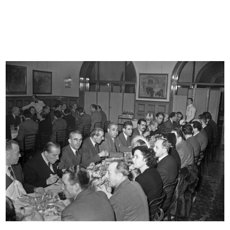
XXXI Fiera di Milano, benvenuti.
Premiazione Compasso d’Oro
La...
28/10/1954
1953