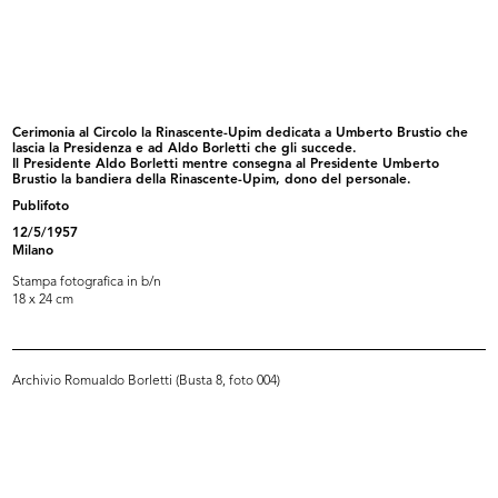
La Rinascente Grandi
La Rinascente Grandi
Manifestazioni...
Manifestazioni...
10/1956
10/1956
Cerimonia al Circolo la Rinascente-Upim dedicata a Umberto Brustio che
lascia la Presidenza e ad Aldo Borletti che gli succede.
Il Presidente Aldo Borletti mentre consegna al Presidente Umberto
Brustio la bandiera della Rinascente-Upim, dono del personale.
Publifoto
12/5/1957
Milano
Stampa fotografica in b/n
18 x 24 cm
La Rinascente Grandi
Gran Premio Internazionale al
Manifestazioni...
MoMA,...
Archivio Romualdo Borletti (Busta 8, foto 004)
1956
1956