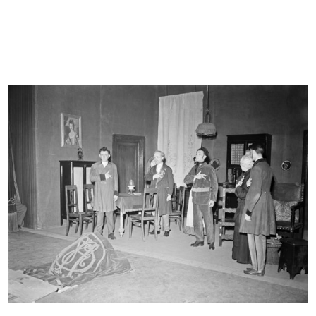
XXXI Fiera di Milano, benvenuti.
Premiazione Compasso d’Oro
La...
28/10/1954
1953