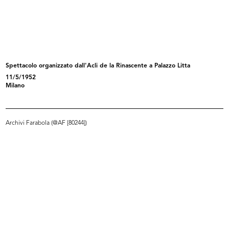
Inaugurazione della II edizione
Inaugurazione della II edizione
del...
del...
24/9/1955
24/9/1955
Spettacolo organizzato dall'Acli de la Rinascente a Palazzo Litta
11/5/1952
Milano
Archivi Farabola (@AF [80244])
Premiazione Compasso d’Oro al
Inaugurazione del magazzino Upim
Circo...
di...
8/10/1955
28/10/1955