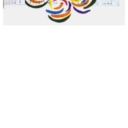
Inaugurazione della sede del
Inaugurazione della sede del
Circol...
Circol...
28/9/1956
28/9/1956
Premiazione anziani alla
Premiazione Compasso d’Oro al
Rinascente...
Circo...
3/10/1956
14/10/1956