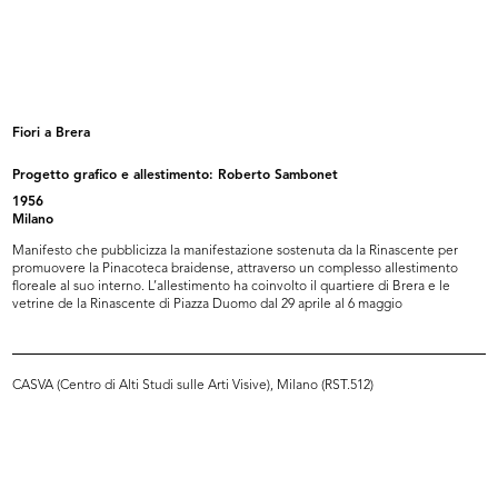
La Rinascente Grandi
La Rinascente Grandi
Manifestazioni...
Manifestazioni...
10/1956
10/1956
Fiori a Brera
Progetto grafico e allestimento: Roberto Sambonet
1956
Milano
Manifesto che pubblicizza la manifestazione sostenuta da la Rinascente per
promuovere la Pinacoteca braidense, attraverso un complesso allestimento
floreale al suo interno. L’allestimento ha coinvolto il quartiere di Brera e le
vetrine de la Rinascente di Piazza Duomo dal 29 aprile al 6 maggio
La Rinascente Grandi
Gran Premio Internazionale al
Manifestazioni...
MoMA,...
1956
1956
CASVA (Centro di Alti Studi sulle Arti Visive), Milano (RST.512)