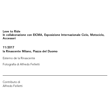
Evento Hacked Design al Design
Evento Hacked Design al Design
Supe...
Supe...
2012
2012
Love to Ride
In collaborazione con EICMA, Esposizione Internazionale Ciclo, Motociclo,
Accessori
11/2017
la Rinascente Milano, Piazza del Duomo
Esterno de la Rinascente
Fotografia di Alfredo Felletti
Evento Hacked Design al Design
Evento Hacked Design al Design
Supe...
Supe...
Contributo di
2012
2012
Alfredo Felletti