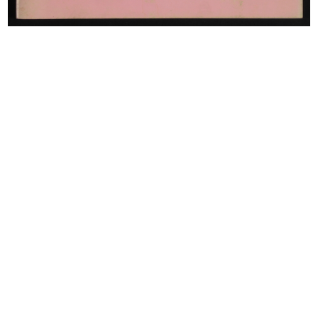
Attribuzione Borse di Studio
Settimana Britannica: visita del Du...
"Umber...
14/10/1965
5/7/1965
[Accettazione carica di
Onorificenza spagnola per il Sig.
Amministrat...
C...
18/10/1965
23/11/1965