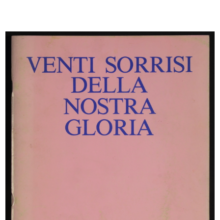
Chief Executives Meeting -
Concorso fotografico de La
A.I.G.M.
Rinascen...
2/6/1964
1964