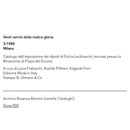
Premiazione della IX edizione del
Deserto
C...
1967
16/12/1967
Venti sorrisi della nostra gloria
3/1985
Milano
Catalogo dell'esposizione dei dipinti di Fulvia Levibianchi, tenutasi presso la
Rinascente di Piazza del Duomo
A cura di Laura Fraboschi, Rosilde Pillitteri, Edgarda Ferri
Edizione Moda in Italy
Stampa: B. Ullmann & Co.
La Rinascente di Milano piazza
La Rinascente di Milano piazza
Duom...
Duom...
Archivio Rosanna Monzini (cartella 'Cataloghi')
[1967]
[1967]
Show PDF