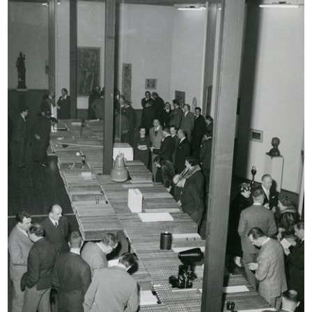
Romualdo "Aldo" Borletti (secondo
Inaugurazione della mostra “India”
d...
...
3/5/1959
3/5/1959