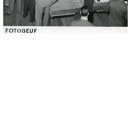
Inaugurazione della mostra “India”
Inaugurazione della mostra “India”
...
...
3/5/1959
3/5/1959
[Notifica nomina del Dott. Giorgio
Premiazione anziani al Circolo la R...
...
26/9/1959
9/6/1959