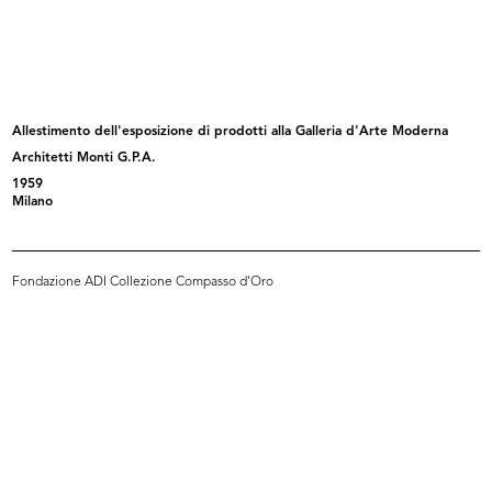
Premiazione di dipendenti de la
Monsignor Sergio Pignedoli allo
Rin...
sta...
12/1959
12/1959
Allestimento dell'esposizione di prodotti alla Galleria d'Arte Moderna
Architetti Monti G.P.A.
1959
Milano
Fondazione ADI Collezione Compasso d'Oro
Monsignor Sergio Pignedoli allo
Benedizione dello stabilimento
sta...
Apem...
12/1959
12/1959