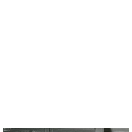
Un mese d'America a la Rinascente
Aldo Borletti al Premio Bagutta
1958
1/1959
Inaugurazione del magazzino Upim
Giornalisti indiani a la Rinascente...
in...
14/4/1959
13/3/1959