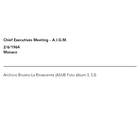
L'Avvocato Mario Venanzi (seduto,
Umberto Brustio all’inaugurazione
a...
d...
10/1950
3/12/1950
Chief Executives Meeting - A.I.G.M.
2/6/1964
Monaco
Archivio Brustio-La Rinascente (ASUB Foto album 3, 3.2)
Inaugurazione filiale Duomo.
Inaugurazione della filiale di piaz...
Um...
3/12/1950
3/12/1950