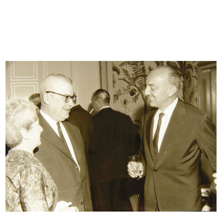
[Notifica aumento di capitale
Propaganda per la sottoscrizione
socia...
al...
10/1946
1946