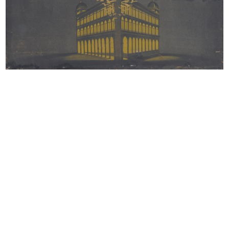
Convenzione tra la Rinascente
Spettacolo organizzato dall'Acli
S.p.A...
de...
7/4/1952
11/5/1952
Umberto Brustio alla premiazione
Riunione degli esportatori a la Rin...
pe...
19/5/1952
16/5/1952