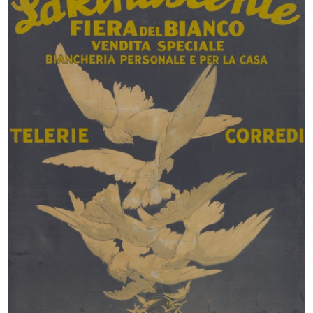
IX Triennale di Milano. Poltroncina...
Festa per i bambini il giovedì di C...
1951
28/2/1952