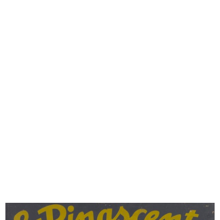
Pranzo dei dirigenti de la
Festa per i bambini a la Rinascente
Rinascen...
31/10/1951
11/1/1951
Festa per i bambini a la Rinascente
IX Triennale di Milano. Elementi
31/10/1951
di...
1951