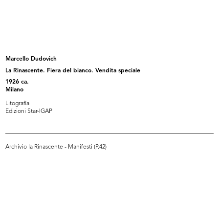
Ricevimento e riunione degli
Ricevimento e riunione degli
esport...
esport...
5/1952
5/1952
Marcello Dudovich
La Rinascente. Fiera del bianco. Vendita speciale
1926 ca.
Milano
Litografia
Edizioni Star-IGAP
Archivio la Rinascente - Manifesti (P.42)
Festa e premiazione dei bambini a
I "bimbi buoni" di Dietrobeseno
l...
(Gi...
3/6/1952
2/10/1952