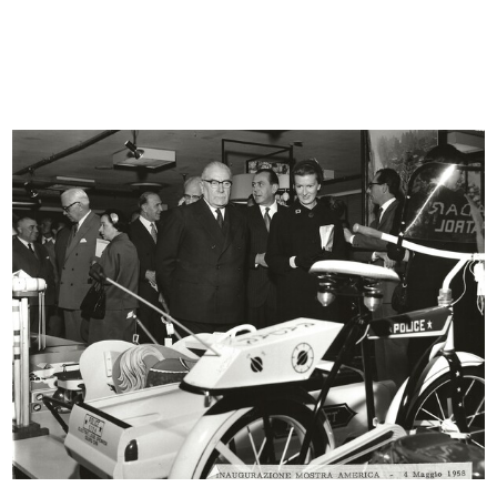
Romualdo "Aldo" Borletti premia
La Rinascente. Mobili per comporre
l'A...
1958
1958