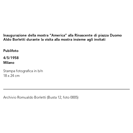
Interno de la Rinascente
Interno de la Rinascente
8/9/1959
8/9/1959
Inaugurazione della mostra “America” alla Rinascente di piazza Duomo
Aldo Borletti durante la visita alla mostra insieme agli invitati
Publifoto
4/5/1958
Milano
Stampa fotografica in b/n
18 x 24 cm
Allestimento dell'esposizione di
Allestimento dell'esposizione di
Archivio Romualdo Borletti (Busta 12, foto 0005)
pr...
pr...
1959
1959