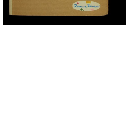
Premio la Rinascente Compasso
Commessa de la Rinascente
d'Oro...
3/2/1959
1958
Inaugurazione della mostra “India”
Inaugurazione della mostra “India”
...
...
3/5/1959
3/5/1959