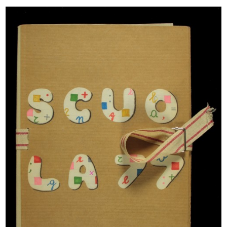
Romualdo "Aldo" Borletti premia
La Rinascente. Mobili per comporre
l'A...
1958
1958