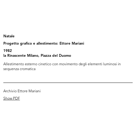
Esposizione arredamento casa;
Esposizione tavoli e complementi
sedie...
d'...
[1969]
1969 ca.
Natale
Progetto grafico e allestimento: Ettore Mariani
1982
la Rinascente Milano, Piazza del Duomo
Allestimento esterno cinetico con movimento degli elementi luminosi in
sequenza cromatica
Archivio Ettore Mariani
Papavero
Auguri
Show PDF
1959 - 1969
1959 - 1969