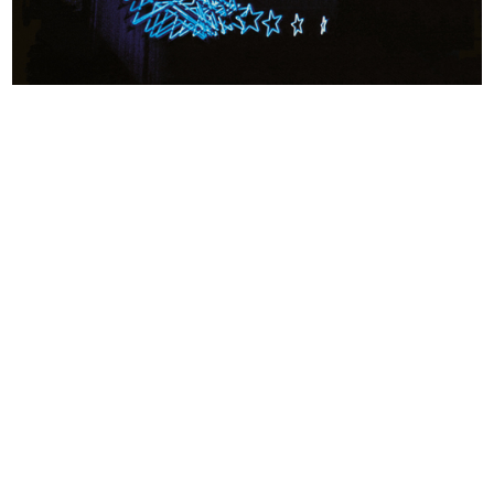
Mostra Natale-Idea
Una casa per tutti, in "Abitare" n.
1967
68
9/1968
Supporti in cartone per
Inserto pubblicitario per riviste d...
l’esposizio...
1/4/1969
1968