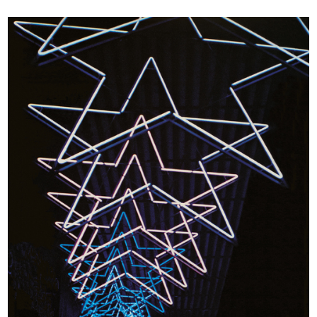
Macchina utensile Auctor multiplex
Ingranditore e riproduttore
...
fotogra...
1967
1967