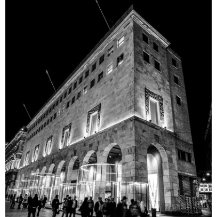
100 hours of rebellious
Evento Hacked Design al Design
imagination...
Supe...
2012
2012