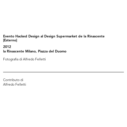
Locandina dell'evento Hacked
Evento Hacked Design al Design
Design...
Supe...
2012
2012
Evento Hacked Design al Design Supermarket de la Rinascente
[Esterno]
2012
la Rinascente Milano, Piazza del Duomo
Fotografia di Alfredo Felletti
Contributo di
Alfredo Felletti
Evento Hacked Design al Design
lR 100. Stories of Innovation
Supe...
5/2017
2012