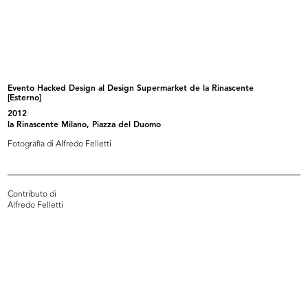
Locandina dell'evento Hacked
Evento Hacked Design al Design
Design...
Supe...
2012
2012
Evento Hacked Design al Design Supermarket de la Rinascente
[Esterno]
2012
la Rinascente Milano, Piazza del Duomo
Fotografia di Alfredo Felletti
Contributo di
Alfredo Felletti
Evento Hacked Design al Design
lR 100. Stories of Innovation
Supe...
5/2017
2012