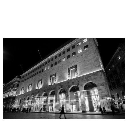
100 hours of rebellious
Evento Hacked Design al Design
imagination...
Supe...
2012
2012