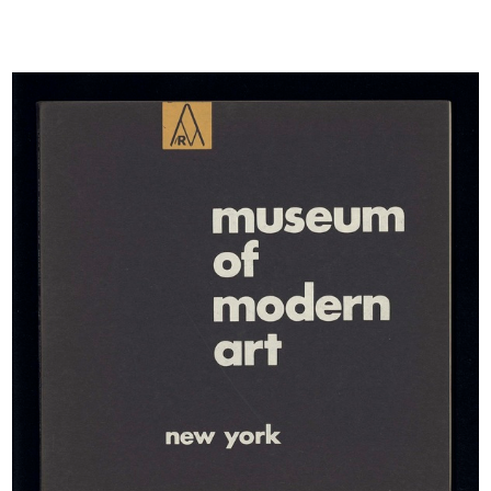
Macchina utensile Auctor multiplex
Ingranditore e riproduttore
...
fotogra...
1967
1967