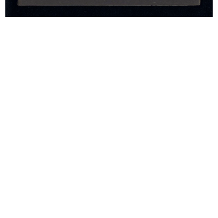
Mostra Natale-Idea
Una casa per tutti, in "Abitare" n.
1967
68
9/1968
Supporti in cartone per
Inserto pubblicitario per riviste d...
l’esposizio...
1/4/1969
1968