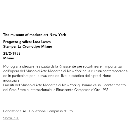
Esposizione arredamento casa;
Esposizione tavoli e complementi
sedie...
d'...
[1969]
1969 ca.
The museum of modern art New York
Progetto grafico: Lora Lamm
Stampa: La Cromotipo Milano
28/2/1958
Milano
Monografia ideata e realizzata da la Rinascente per sottolineare l'importanza
dell'opera del Museo d'Arte Moderna di New York nella cultura contemporanea
ed in particolare per l'elevazione del livello estetico della produzione
industriale.
I meriti del Museo d'Arte Moderna di New York gli hanno valso il conferimento
del Gran Premio Internazionale la Rinascente Compasso d'Oro 1956
Papavero
Auguri
1959 - 1969
1959 - 1969
Fondazione ADI Collezione Compasso d'Oro
Show PDF