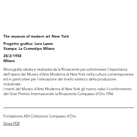
Max Huber
Palle di Natale per manifesto lR
1962
15/10/1964
The museum of modern art New York
Progetto grafico: Lora Lamm
Stampa: La Cromotipo Milano
28/2/1958
Milano
Monografia ideata e realizzata da la Rinascente per sottolineare l'importanza
dell'opera del Museo d'Arte Moderna di New York nella cultura contemporanea
ed in particolare per l'elevazione del livello estetico della produzione
industriale.
I meriti del Museo d'Arte Moderna di New York gli hanno valso il conferimento
del Gran Premio Internazionale la Rinascente Compasso d'Oro 1956
I giurati della VIII edizione del p...
Allestimento della mostra della
1964
VII...
1964
Fondazione ADI Collezione Compasso d'Oro
Show PDF