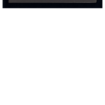
I giurati della VII edizione del pr...
[Pieghevole per mobili di serie
1962
"Ro...
[1960 - 1962]
La Rinascente interviene per un
[Credenza a tre sportelli e cassett...
più...
[1960 - 1962]
[1960 - 1962]