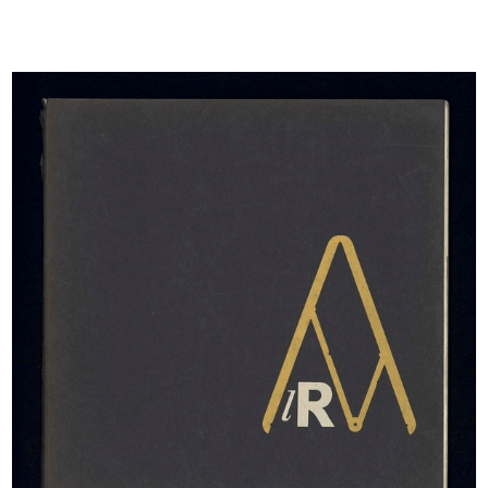
Romualdo "Aldo" Borletti premia
La Rinascente. Mobili per comporre
l'A...
1958
1958