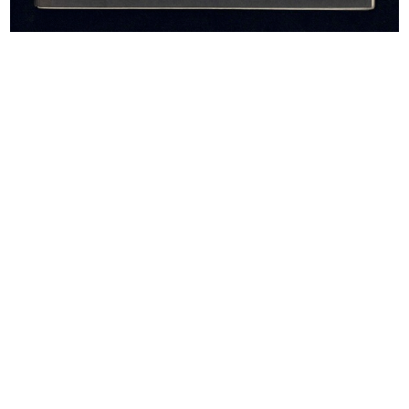
Premio la Rinascente Compasso
Commessa de la Rinascente
d'Oro...
3/2/1959
1958
Inaugurazione della mostra “India”
Inaugurazione della mostra “India”
...
...
3/5/1959
3/5/1959