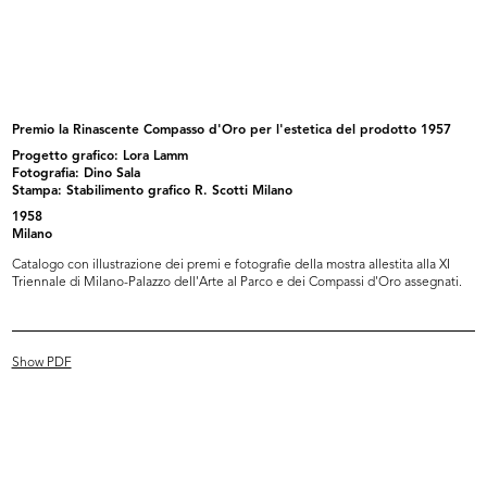
Interno de la Rinascente
Interno de la Rinascente
8/9/1959
8/9/1959
Premio la Rinascente Compasso d'Oro per l'estetica del prodotto 1957
Progetto grafico: Lora Lamm
Fotografia: Dino Sala
Stampa: Stabilimento grafico R. Scotti Milano
1958
Milano
Catalogo con illustrazione dei premi e fotografie della mostra allestita alla XI
Triennale di Milano-Palazzo dell'Arte al Parco e dei Compassi d'Oro assegnati.
Allestimento dell'esposizione di
Allestimento dell'esposizione di
pr...
pr...
Show PDF
1959
1959