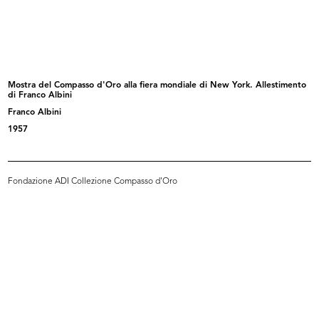
Premiazione e inaugurazione della
Premiazione e inaugurazione della
m...
m...
10/10/1957
10/10/1957
Mostra del Compasso d'Oro alla fiera mondiale di New York. Allestimento
di Franco Albini
Franco Albini
1957
Fondazione ADI Collezione Compasso d'Oro
Premiazione e inaugurazione della
Mostra del Compasso d'Oro alla
m...
fier...
10/10/1957
1957