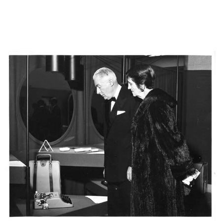
Soup bowl and sauce boat
Discorso pronunciato dal Vice
1955
Presi...
14/10/1956