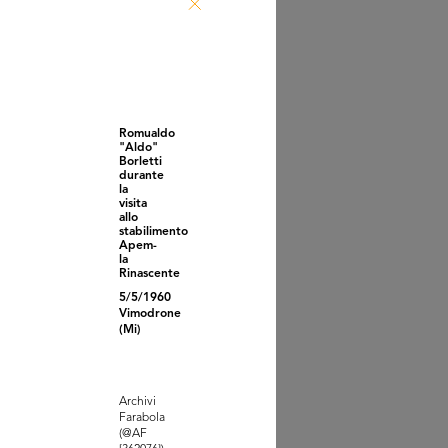
Festa della Befana
937
Romualdo
"Aldo"
Borletti
durante
la
visita
allo
stabilimento
Apem-
la
Rinascente
5/5/1960
Vimodrone
telloni di Dudovich per
Rina...
(Mi)
938
Archivi
Farabola
(@AF