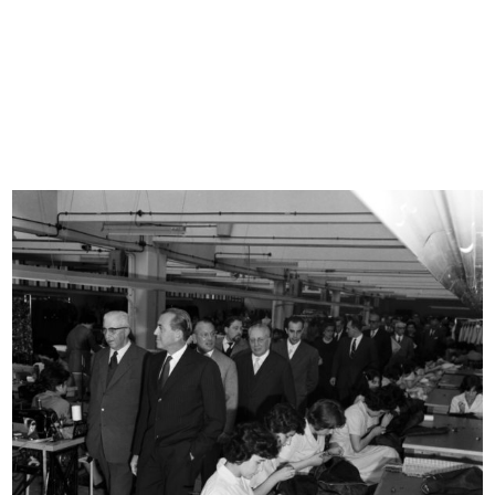
[Notifica dimissioni del Sig. Adolf...
Il ristorante dei grandi magazzini ...
10/12/1920
[1920]