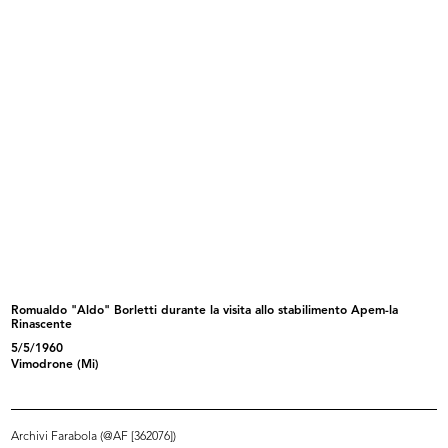
La Rinascente. Padova
Lavorare con gioia, ricostruire con...
1921 ca.
1921
Romualdo "Aldo" Borletti durante la visita allo stabilimento Apem-la
Rinascente
La Rinascente. Valtzer lento di Car...
La Rinascente. Novità di stagione
5/5/1960
1921
a...
Vimodrone (Mi)
1922 ca.
Archivi Farabola (@AF [362076])