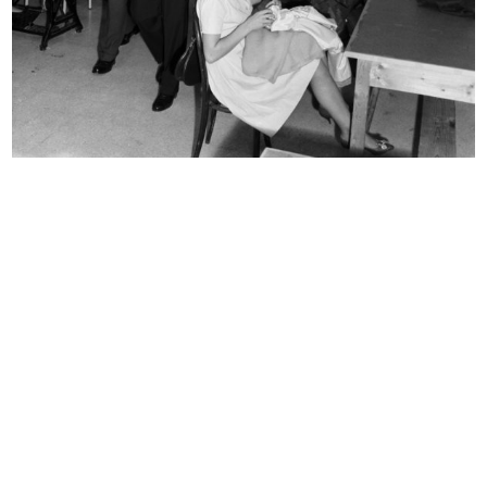
La sala da barbiere dei grandi
La Rinascente pel suo personale
maga...
3/1921
[1920]
La Rinascente dopo la
La Rinascente ha inaugurato i suoi
ricostruzione...
...
1921
1921