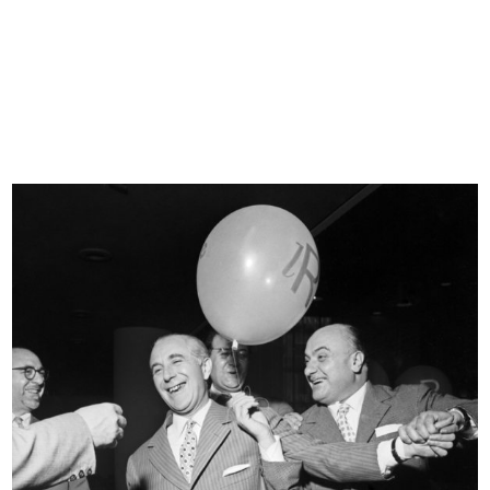
La Rinascente. Fiera del bianco.
La Rinascente. Articoli per villegg...
Ve...
1923 - 1926
1926 ca.