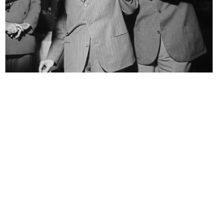
Ritratto femminile. Javotte
[Schizzo a matita su carta per il m...
Bocconi...
1926
1925 - 1926
La Rinascente autunno inverno
III Biennale di Monza. Sala 34.
1926-27
Dom...
31/1/1927
1927