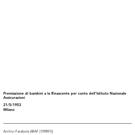
III Biennale di Monza. Domus nova
La Rinascente. Vendita speciale
1927
pel...
1928
Premiazione di bambini a la Rinascente per conto dell'Istituto Nazionale
Assicurazioni
Pagamento di somma
La Rinascente, novità primavera
21/5/1953
3/1/1929
192...
Milano
15/3/1929
Archivi Farabola (@AF [109891])