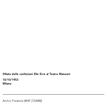
Sfilata di primavera con modelli El...
Primavera 1953
17/3/1953
3/1953
Sfilata delle confezioni Elle Erre al Teatro Manzoni
10/10/1953
Sfilata della collezione estiva Ell...
Sfilata della collezione estiva Ell...
Milano
28/4/1953
28/4/1953
Archivi Farabola (@AF [123688])