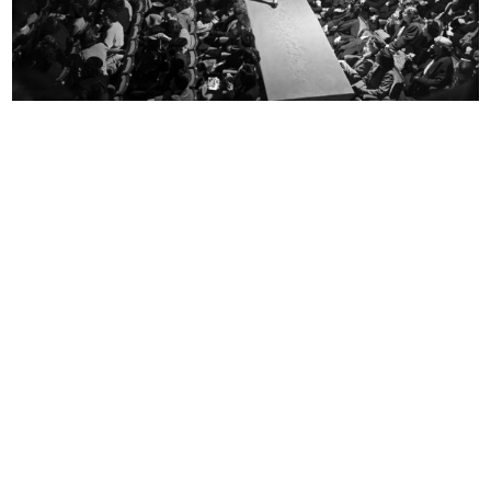
Raion 1952, il tessile del 20° secolo
Strenne giocattoli. la Rinascente
1952
1952
L'inverno consiglia
Befana, festa della Rinascente al C...
1952
6/1/1953