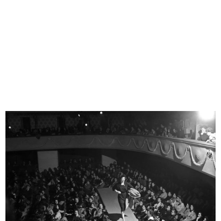
L'inverno consiglia
Coppa la Rinascente-Upim
1952
1952