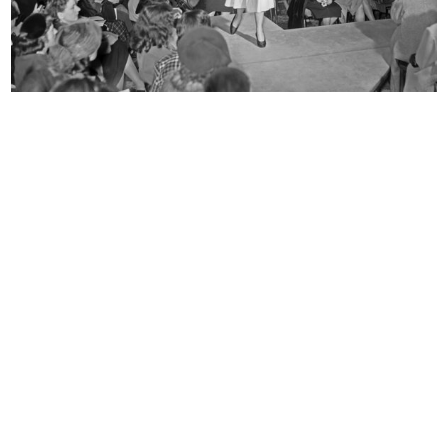
Sfilata de la Rinascente
Pomeriggio per i bambini a la
10/1951
Rinas...
29/11/1951
[Visita del Ministro Pietro Campill...
[Esterno de la Rinascente con
3/12/1951
alles...
1951