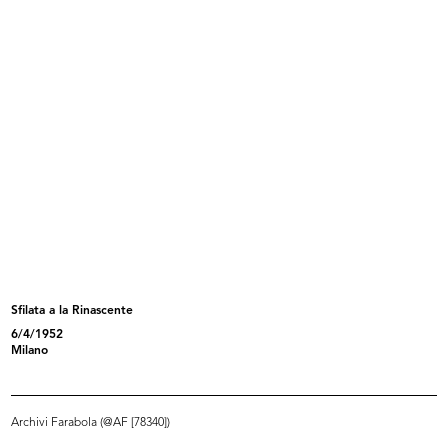
IX Triennale di Milano. Armadio
IX Triennale di Milano. Poltrona in...
deg...
1951
1951
Sfilata a la Rinascente
6/4/1952
IX Triennale di Milano. Poltroncina...
IX Triennale di Milano. Tavolo allu...
Milano
1951
1951
Archivi Farabola (@AF [78340])