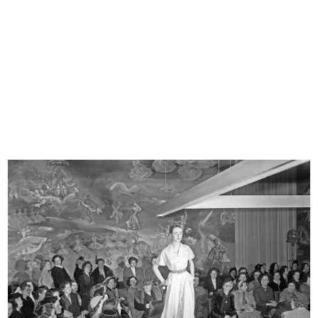
Modella in posa alla sfilata de la ...
Sfilata de la Rinascente
10/1951
10/1951