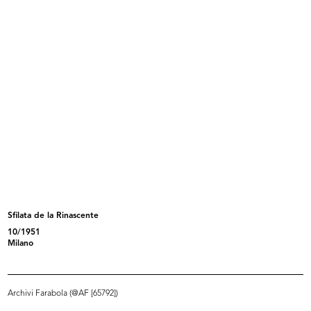
Milano, la Galleria Vittorio Emanue...
Carta intestata "Upim" con
13/8/1943
citazion...
[1934 - 1943]
Sfilata de la Rinascente
10/1951
[Notifica conferma nomina di
Promemoria: concessione del
Milano
Ammini...
Comune ...
20/4/1944
4/5/1945
Archivi Farabola (@AF [65792])