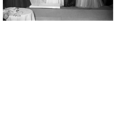
[Notifica aumento di capitale
[Discorso per il 25° anniversario d...
socia...
[9/1942]
29/5/1942
[Dichiarazione di non sudditanza
Il XXV Annuale della Rinascente
di...
1942
19/11/1942