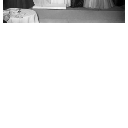
Sfilata di modelli primaverili a la...
[Notifica trasferimento sede della
24/3/1952
...
3/4/1952
Sfilata a la Rinascente
Convenzione tra la Rinascente
6/4/1952
S.p.A...
7/4/1952