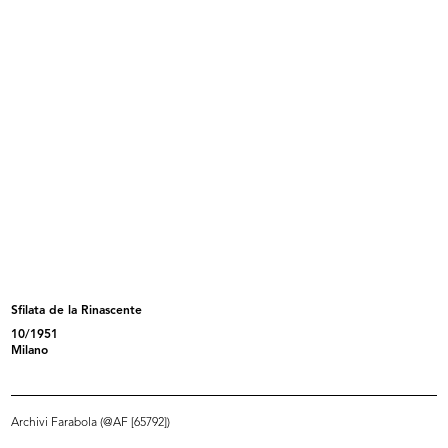
Spettacolo organizzato dall'Acli
Umberto Brustio alla premiazione
de...
pe...
11/5/1952
16/5/1952
Sfilata de la Rinascente
10/1951
Umberto Brustio e dirigenti alla
Riunione degli esportatori a la Rin...
Milano
pr...
19/5/1952
16/5/1952
Archivi Farabola (@AF [65792])