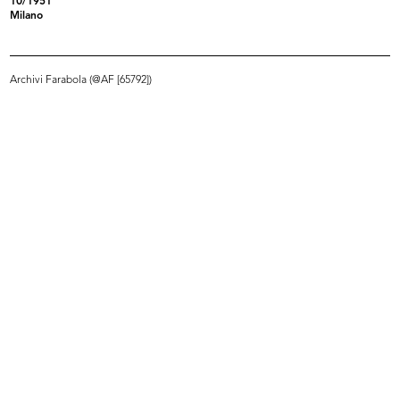
10/1951
Milano
Archivi Farabola (@AF [65792])
Palazzo de la Rinascente di Piazza
Veterina de la Rinascente dedicata
...
...