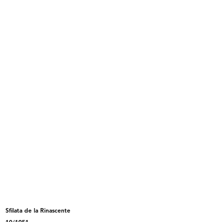
Palazzo de la Rinascente di Piazza
Palazzo de la Rinascente di Piazza
...
...
Palazzo de la Rinascente di Piazza
Palazzo de la Rinascente di Piazza
...
...
Sfilata de la Rinascente