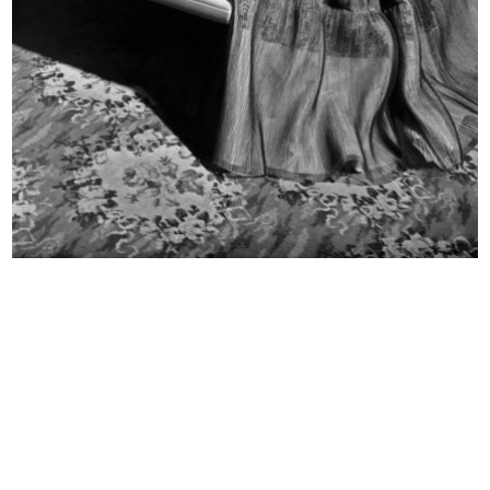
Inaugurazione della II edizione
Inaugurazione della II edizione
del...
del...
24/9/1955
24/9/1955
Premiazione Compasso d’Oro al
Sfilata di modelli per ragazze a la...
Circo...
20/10/1955
8/10/1955