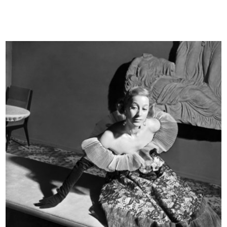
[Notifica cariche direttive: Dott. ...
Walter Bonatti a Vincitore del
7/1955
Due....
8/1955