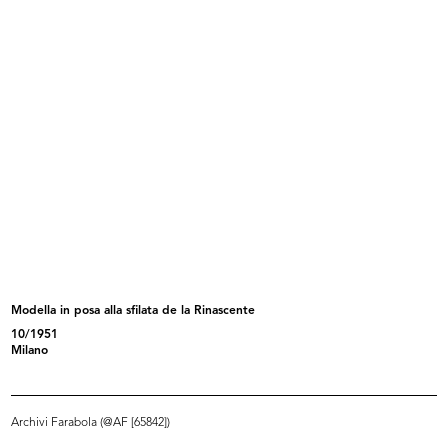
[Notifica Atto di Fusione della S.p...
[Inaugurazione del nuovo magazzino
11/1955
...
3/12/1955
Modella in posa alla sfilata de la Rinascente
10/1951
Inaugurazione del Circolo de la
Inaugurazione del Circolo la
Milano
Rin...
Rinasc...
4/12/1955
4/12/1955
Archivi Farabola (@AF [65842])