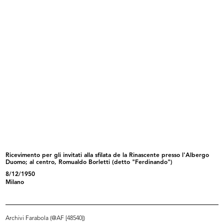
Sfilata di primavera con modelli El...
Primavera 1953
17/3/1953
3/1953
Ricevimento per gli invitati alla sfilata de la Rinascente presso l'Albergo
Duomo; al centro, Romualdo Borletti (detto "Ferdinando")
Sfilata della collezione estiva Ell...
Sfilata della collezione estiva Ell...
8/12/1950
28/4/1953
28/4/1953
Milano
Archivi Farabola (@AF [48540])