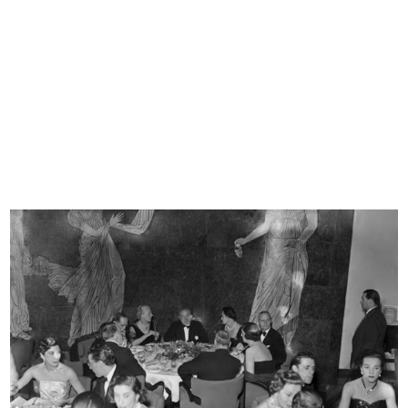
L'inverno consiglia
Coppa la Rinascente-Upim
1952
1952