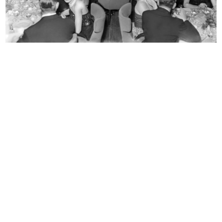
Raion 1952, il tessile del 20° secolo
Strenne giocattoli. la Rinascente
1952
1952
L'inverno consiglia
Befana, festa della Rinascente al C...
1952
6/1/1953