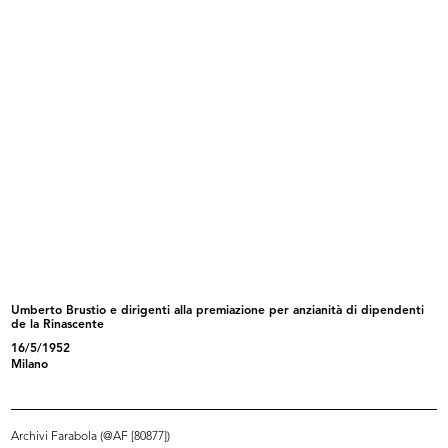
Sfilata per i dipendenti de la Rina...
Quarta edizione della Coppa
28/4/1956
Rinasce...
31/5/1956
Umberto Brustio e dirigenti alla premiazione per anzianità di dipendenti
de la Rinascente
Manifestazione in onore del Sig.
Inaugurazione del magazzino Upim
16/5/1952
Ra...
di...
Milano
13/7/1956
8/9/1956
Archivi Farabola (@AF [80877])