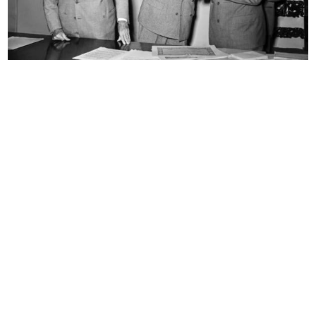
Pitchers
Soup bowl and sauce boat
1955
1955
Consegna del Premio giornalista
Il prospetto dell’Upim di Napoli
per...
vi...
1955
1955